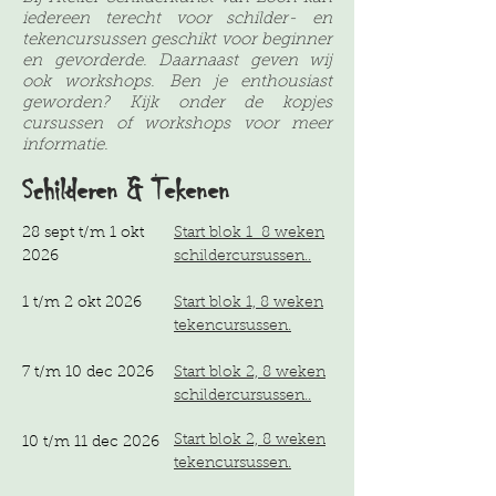
iedereen terecht voor schilder- en
tekencursussen geschikt voor beginner
en gevorderde. Daarnaast geven
wij
ook workshops.
Ben je enthousiast
geworden? Kijk onder de kopjes
cursussen of workshops voor meer
informatie.
Schilderen & Tekenen
28 sept t/m 1 okt
Start blok 1 8 weken
2026
schildercursussen.
.
1 t/m 2 okt 2026
Start blok 1, 8 weken
tekencursussen.
7 t/m 10 dec 2026
Start blok 2, 8 weken
schildercursussen.
.
Start blok 2, 8 weken
10 t/m 11 dec 2026
tekencursussen.