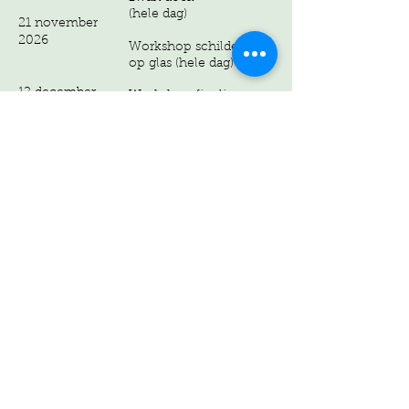
(hele dag)
21 november
2026
Workshop schilderen
op glas (hele dag)
12 december
Workshop fineliner
2026
portretjes
ochtend
Workshop Drybrush op
16 januari 2027
zwart doek
(hele dag)
Workshop
6 maart 2027
kleurpotloden /
pastelpotloden (hele
dag)
20 maart 2027
Workshop miniaturen
schilderen (7 bij 7 cm)
10 april 2027
ochtend
17
Workshop Drybrush op
22 mei 2027
zwart doek
(hele dag)