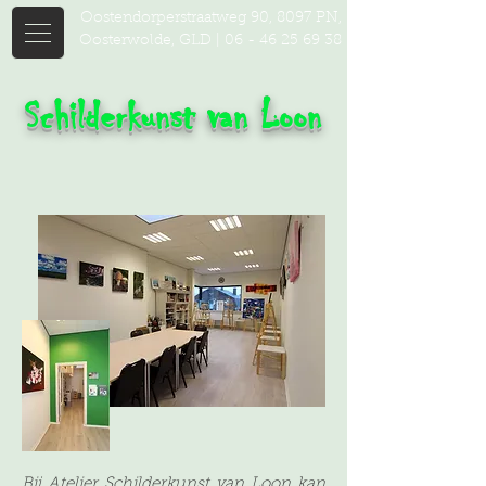
Oostendorperstraatweg 90, 8097 PN,
Oosterwolde, GLD |
06 - 46 25 69 38
Schilderkunst van Loon
Bij Atelier Schilderkunst van Loon kan