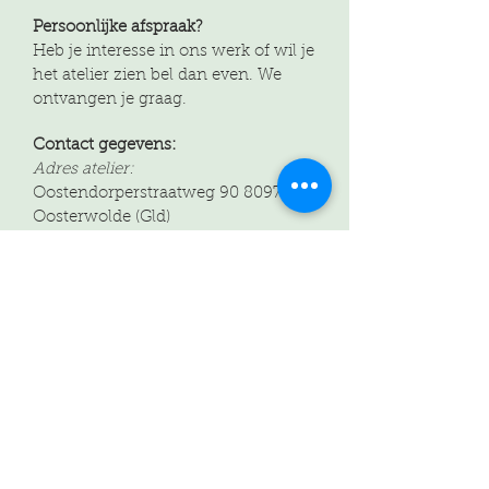
Persoonlijke afspraak?
Heb je interesse in ons werk of wil je
het atelier zien bel dan even. We
ontvangen je graag.
Contact gegevens:
Adres atelier:
Oostendorperstraatweg 90 8097 PN
Oosterwolde (Gld)
Telefoon:
06-46256938
Email:
info@schilderkunstvanloon.nl
KvK nr:
08162726
Regiobank:
NL71RBRB0692117326
Bereikbaarheid:
Buurtbus stopt bijna voor het atelier.