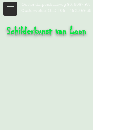
Oostendorperstraatweg 90, 8097 PN,
Oosterwolde, GLD |
06 - 46 25 69 38
Schilderkunst van Loon