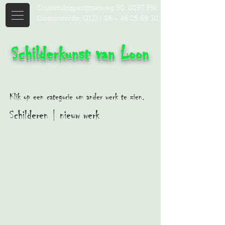
Oostendorperstraatweg 90, 8097 PN,
Oosterwolde, GLD |
06 - 46 25 69 38
Schilderkunst van Loon
Klik op een categorie om ander werk te zien.
Schilderen | nieuw werk